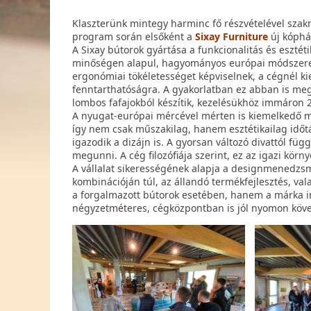
Klaszterünk mintegy harminc fő részvételével szakm
program során elsőként a
Sixay Furniture
új kóphá
A Sixay bútorok gyártása a funkcionalitás és eszté
minőségen alapul, hagyományos európai módszereket
ergonómiai tökéletességet képviselnek, a cégnél ki
fenntarthatóságra. A gyakorlatban ez abban is me
lombos fafajokból készítik, kezelésükhöz immáron 2
A nyugat-európai mércével mérten is kiemelkedő mi
így nem csak műszakilag, hanem esztétikailag időtá
igazodik a dizájn is. A gyorsan változó divattól f
megunni. A cég filozófiája szerint, ez az igazi kör
A vállalat sikerességének alapja a designmenedzsm
kombinációján túl, az állandó termékfejlesztés, val
a forgalmazott bútorok esetében, hanem a márka 
négyzetméteres, cégközpontban is jól nyomon köve