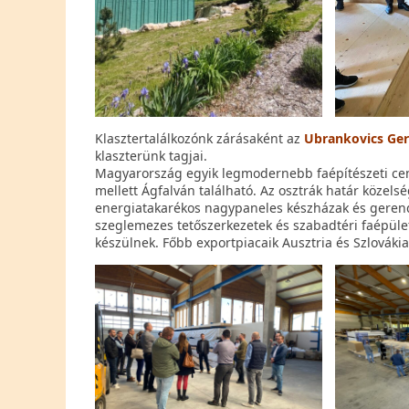
Klasztertalálkozónk zárásaként az
Ubrankovics Ger
klaszterünk tagjai.
Magyarország egyik legmodernebb faépítészeti ce
mellett Ágfalván található. Az osztrák határ közels
energiatakarékos nagypaneles készházak és gerenda
szeglemezes tetőszerkezetek és szabadtéri faépül
készülnek. Főbb exportpiacaik Ausztria és Szlovákia