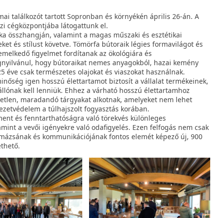
ai találkozót tartott Sopronban és környékén április 26-án. A
zi cégközpontjába látogattunk el.
tika összhangján, valamint a magas műszaki és esztétikai
 és stílust követve. Tömörfa bútoraik légies formavilágot és
emelkedő figyelmet fordítanak az ökológiára és
gnyilvánul, hogy bútoraikat nemes anyagokból, hazai kemény
5 éve csak természetes olajokat és viaszokat használnak.
nőség igen hosszú élettartamot biztosít a vállalat termékeinek,
llónak kell lenniük. Ehhez a várható hosszú élettartamhoz
üggetlen, maradandó tárgyakat alkotnak, amelyeket nem lehet
nyezetvédelem a túlhajszolt fogyasztás korában.
ent és fenntarthatóságra való törekvés különleges
amint a vevői igényekre való odafigyelés. Ezen felfogás nem csak
imázsának és kommunikációjának fontos elemét képező új, 900
thető.