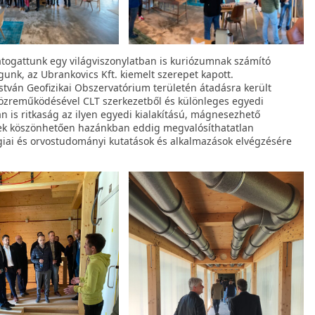
ogattunk egy világviszonylatban is kuriózumnak számító
gunk, az Ubrankovics Kft. kiemelt szerepet kapott.
tván Geofizikai Obszervatórium területén átadásra került
közreműködésével CLT szerkezetből és különleges egyedi
n is ritkaság az ilyen egyedi kialakítású, mágnesezhető
nek köszönhetően hazánkban eddig megvalósíthatatlan
ológiai és orvostudományi kutatások és alkalmazások elvégzésére