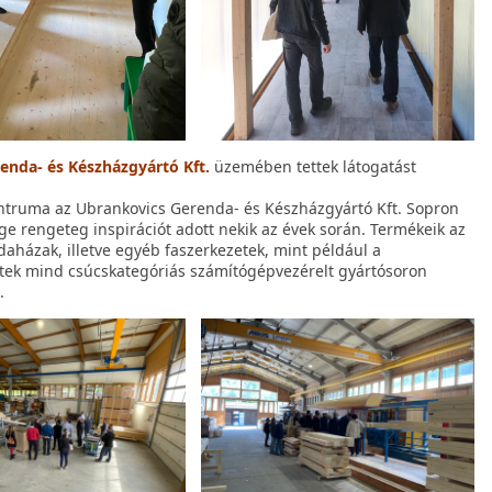
enda- és Készházgyártó Kft.
üzemében tettek látogatást
ntruma az Ubrankovics Gerenda- és Készházgyártó Kft. Sopron
ége rengeteg inspirációt adott nekik az évek során. Termékeik az
házak, illetve egyéb faszerkezetek, mint például a
etek mind csúcskategóriás számítógépvezérelt gyártósoron
.