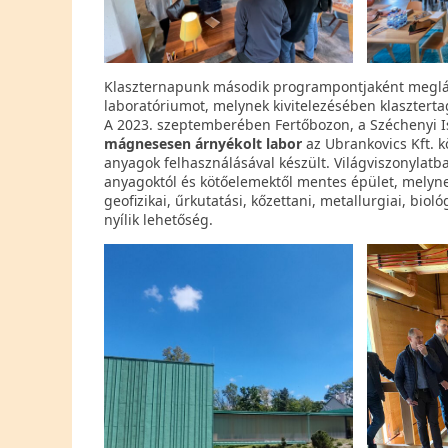
Klaszternapunk második programpontjaként meglát
laboratóriumot, melynek kivitelezésében klaszterta
A 2023. szeptemberében Fertőbozon, a Széchenyi Is
mágnesesen árnyékolt labor
az Ubrankovics Kft. 
anyagok felhasználásával készült. Világviszonylatba
anyagoktól és kötőelemektől mentes épület, mely
geofizikai, űrkutatási, kőzettani, metallurgiai, bi
nyílik lehetőség.